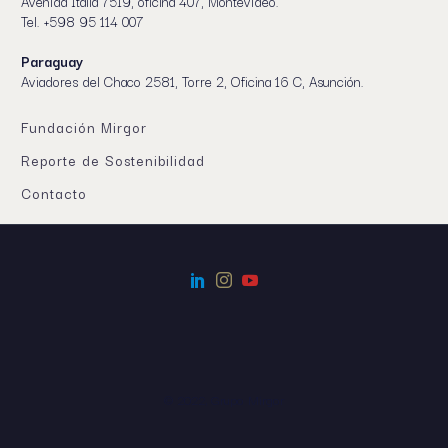
Avenida Italia 7519, oficina 407, Montevideo.
Tel. +598 95 114 007
Paraguay
Aviadores del Chaco 2581, Torre 2, Oficina 16 C, Asunción.
Fundación Mirgor
Reporte de Sostenibilidad
Contacto
© 2022, Grupo Mirgor