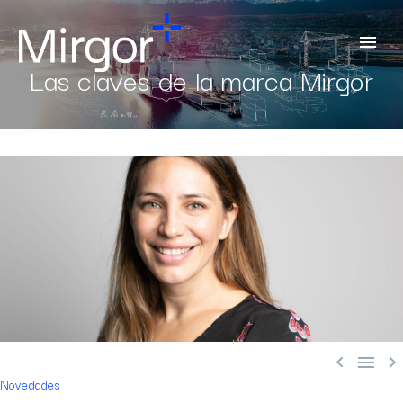
Las claves de la marca Mirgor



Novedades