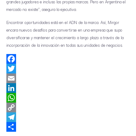
grandes jugadores e incluso las propias marcas. Pero en Argentina el
mercado no existe”, asegura la ejecutiva.
Encontrar oportunidades está en el ADN de la marca. Así, Mirgor
encara nuevos desafíos para convertirse en una empresa que supo
diversificarse y mantener el crecimiento a largo plazo a través de la
incorporación de la innovación en todas sus unidades de negocios.
Facebook
Twitter
Email
LinkedIn
WhatsApp
Copy
Link
Telegram