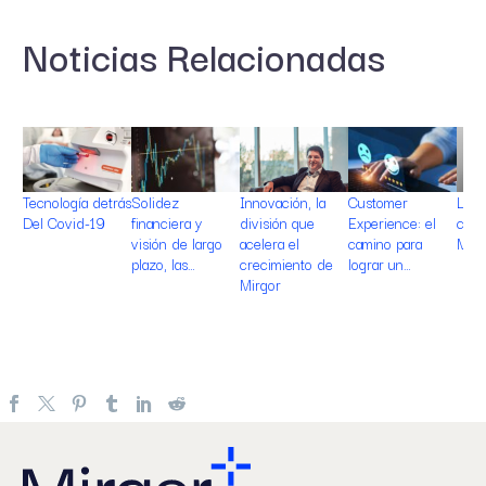
Share
Noticias Relacionadas
Tecnología detrás
Solidez
Innovación, la
Customer
La c
Del Covid-19
financiera y
división que
Experience: el
cali
visión de largo
acelera el
camino para
Mirg
plazo, las…
crecimiento de
lograr un…
Mirgor