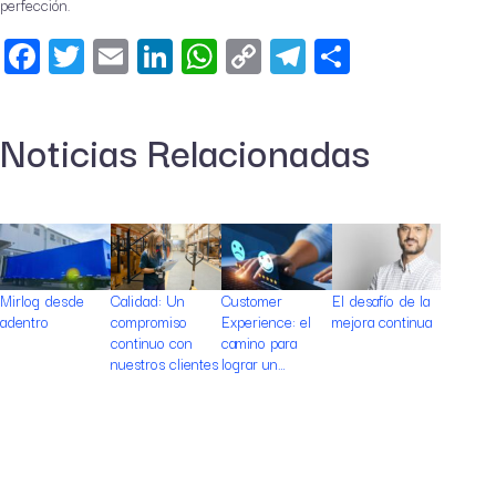
perfección.
Facebook
Twitter
Email
LinkedIn
WhatsApp
Copy
Telegram
Share
Link
Noticias Relacionadas
Mirlog desde
Calidad: Un
Customer
El desafío de la
Metodol
adentro
compromiso
Experience: el
mejora continua
Qué po
continuo con
camino para
aprende
nuestros clientes
lograr un…
context