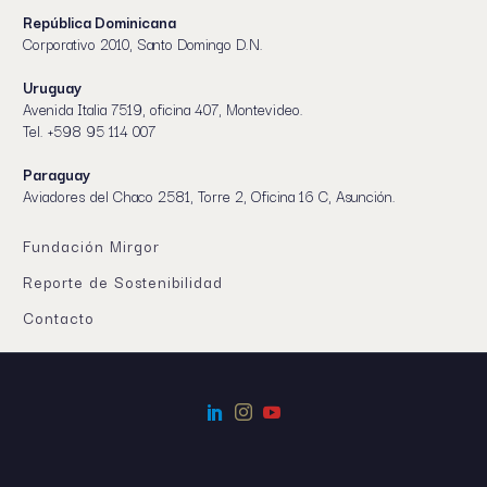
República Dominicana
Corporativo 2010, Santo Domingo D.N.
Uruguay
Avenida Italia 7519, oficina 407, Montevideo.
Tel. +598 95 114 007
Paraguay
Aviadores del Chaco 2581, Torre 2, Oficina 16 C, Asunción.
Fundación Mirgor
Reporte de Sostenibilidad
Contacto