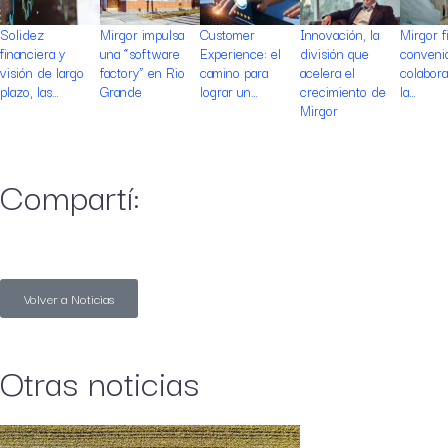
Solidez
Mirgor impulsa
Customer
Innovación, la
Mirgor f
financiera y
una “software
Experience: el
división que
conveni
visión de largo
factory” en Rio
camino para
acelera el
colabor
plazo, las…
Grande
lograr un…
crecimiento de
la…
Mirgor
Compartí:
Volver a Noticias
Otras noticias