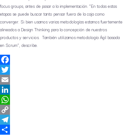
focus groups, antes de pasar a la implementación. “En todas estas
etapas se puede buscar tanto pensar fuera de la caja como
converger. Si bien usamos varias metodologías estamos fuertemente
alineados a Design Thinking para la concepción de nuestros
productos y servicios. También utilizamos metodología Ágil basada
en Scrum”, describe.
Facebook
Twitter
Email
LinkedIn
WhatsApp
Copy
Link
Telegram
Share