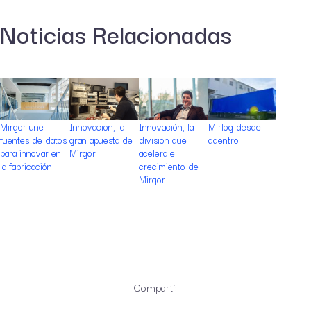
Noticias Relacionadas
Mirgor une
Innovación, la
Innovación, la
Mirlog desde
El desaf
fuentes de datos
gran apuesta de
división que
adentro
mejora c
para innovar en
Mirgor
acelera el
la fabricación
crecimiento de
Mirgor
Compartí: