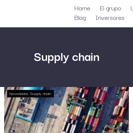
Home
El grupo
Blog
Inversores
Supply chain
Novedades
Supply chain