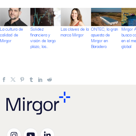
La cultura de
Solidez
Las claves de la
ONTEC, la gran
Mirgor 
calidad de
financiera y
marca Mirgor
apuesta de
busca c
Mirgor
visión de largo
Mirgor en
en el m
plazo, las…
Baradero
global