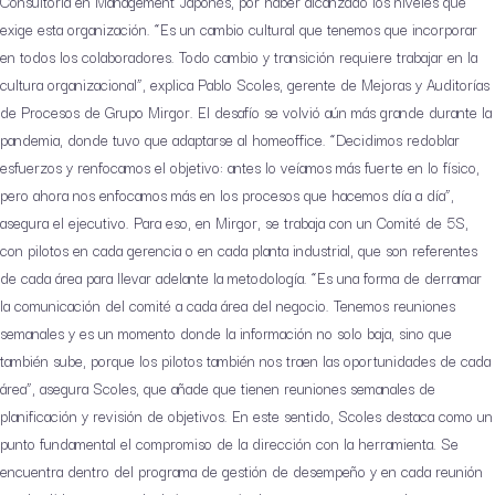
Consultoría en Management Japonés, por haber alcanzado los niveles que
exige esta organización. “Es un cambio cultural que tenemos que incorporar
en todos los colaboradores. Todo cambio y transición requiere trabajar en la
cultura organizacional”, explica Pablo Scoles, gerente de Mejoras y Auditorías
de Procesos de Grupo Mirgor. El desafío se volvió aún más grande durante la
pandemia, donde tuvo que adaptarse al homeoffice. “Decidimos redoblar
esfuerzos y renfocamos el objetivo: antes lo veíamos más fuerte en lo físico,
pero ahora nos enfocamos más en los procesos que hacemos día a día”,
asegura el ejecutivo. Para eso, en Mirgor, se trabaja con un Comité de 5S,
con pilotos en cada gerencia o en cada planta industrial, que son referentes
de cada área para llevar adelante la metodología. “Es una forma de derramar
la comunicación del comité a cada área del negocio. Tenemos reuniones
semanales y es un momento donde la información no solo baja, sino que
también sube, porque los pilotos también nos traen las oportunidades de cada
área”, asegura Scoles, que añade que tienen reuniones semanales de
planificación y revisión de objetivos. En este sentido, Scoles destaca como un
punto fundamental el compromiso de la dirección con la herramienta. Se
encuentra dentro del programa de gestión de desempeño y en cada reunión