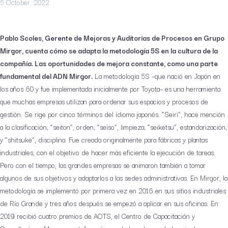
5 October, 2022
Pablo Scoles, Gerente de Mejoras y Auditorías de Procesos en Grupo
Mirgor, cuenta cómo se adapta la metodología 5S en la cultura de la
compañía. Las oportunidades de mejora constante, como una parte
fundamental del ADN Mirgor.
La metodología 5S –que nació en Japón en
los años 60 y fue implementada inicialmente por Toyota– es una herramienta
que muchas empresas utilizan para ordenar sus espacios y procesos de
gestión. Se rige por cinco términos del idioma japonés. “Seiri”, hace mención
a la clasificación; “seiton”, orden; “seiso”, limpieza; “seiketsu”, estandarización;
y “shitsuke”, disciplina. Fue creada originalmente para fábricas y plantas
industriales, con el objetivo de hacer más eficiente la ejecución de tareas.
Pero con el tiempo, las grandes empresas se animaron también a tomar
algunos de sus objetivos y adaptarlos a las sedes administrativas. En Mirgor, la
metodología se implementó por primera vez en 2016 en sus sitios industriales
de Río Grande y tres años después se empezó a aplicar en sus oficinas. En
2019 recibió cuatro premios de AOTS, el Centro de Capacitación y